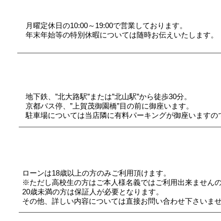
Q1.
営業時間について
月曜定休日の10:00～19:00で営業しております。
​年末年始等の特別休暇については随時お伝えいたします。
Q2.
最寄りの駅・バスについて
地下鉄、”北大路駅”または”北山駅”から徒歩30分。
京都バス停、”上賀茂御園橋”目の前に御座います。
​駐車場については当店隣に有料パーキングが御座いますの
Q３.
車両購入の際のローンについて
ローンは18歳以上の方のみご利用頂けます。
※ただし高校生の方はご本人様名義ではご利用出来ません
20歳未満の方は保証人が必要となります。
​その他、詳しい内容については直接お問い合わせ下さいま