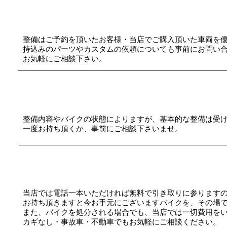
Q４.
整備予約・持込のパーツは取り
整備はご予約を頂いたお客様・当店でご購入頂いた車両を
持込みのパーツやカスタムの依頼についても事前にお問い
お気軽にご相談下さい。
Q５.
他店で購入した車両はみてもら
整備内容やバイクの状態によりますが、基本的な整備は受
一度お持ち頂くか、事前にご相談下さいませ。
Q6.
バイクの下取りは出来ますか
当店では電話一本いただければ無料で引き取りに参ります
お持ち頂きますと今お手元にございますバイクを、その場
また、バイクを処分される場合でも、当店では一切費用を
カギなし・事故車・不動車でもお気軽にご相談ください。