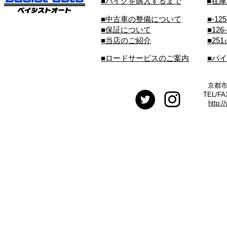
■バイクを購入するまで
■在
■中古車の整備について
■-12
■保証について
■126
■当店のご紹介
■25
■ロードサービスのご案内
■バ
京都市
TEL/FA
http:/