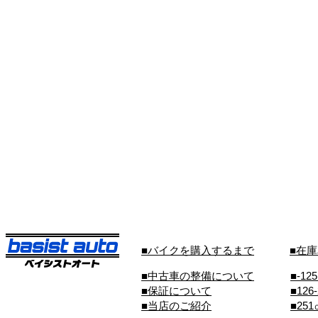
■バイクを購入するまで
■在
■中古車の整備について
■-12
■保証について
■126
■当店のご紹介
■25