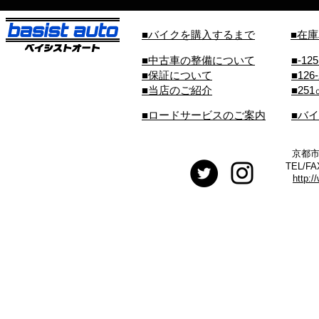
■バイクを購入するまで
■在
■中古車の整備について
■-12
■保証について
■126
■当店のご紹介
■25
■ロードサービスのご案内
■バ
京都市
TEL/FA
http:/