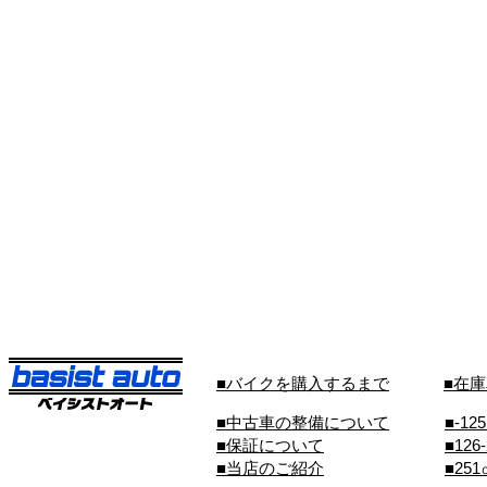
■バイクを購入するまで
■在
■中古車の整備について
■-12
■保証について
■126
■当店のご紹介
■25