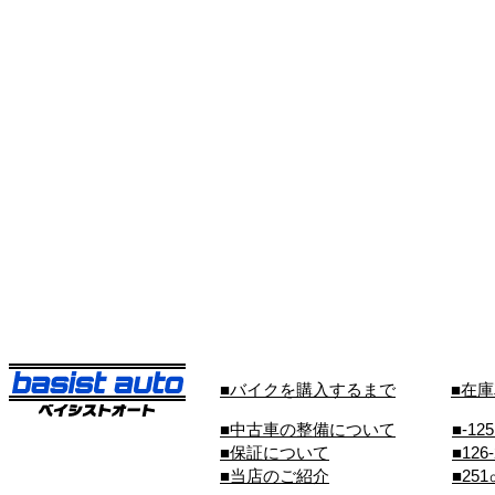
■バイクを購入するまで
■在
■中古車の整備について
■-12
■保証について
■126
■当店のご紹介
■25