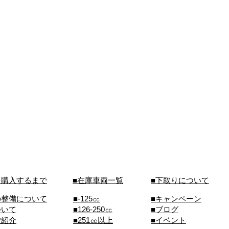
を購入するまで
■在庫車両一覧
■下取りについて
の整備について
■-125㏄
■キャンペーン
ついて
■126-250㏄
■ブログ
ご紹介
■251㏄以上
■イベント