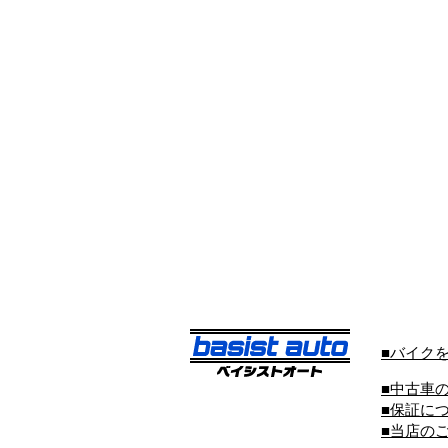
■バイク
■中古車
■保証に
■当店の