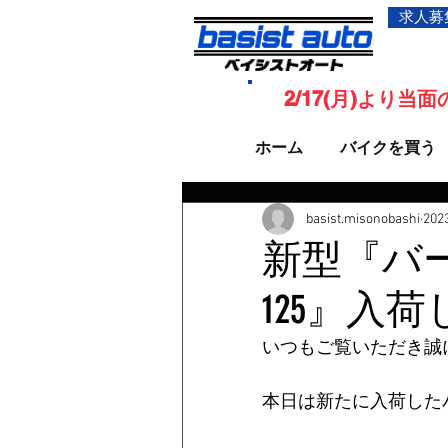
求人募
2/17(月)より
ホーム
バイクを買う
basist.misonobashi
20
新型『バ
125』入
いつもご覧いただき誠
本日は新たに入荷したバ