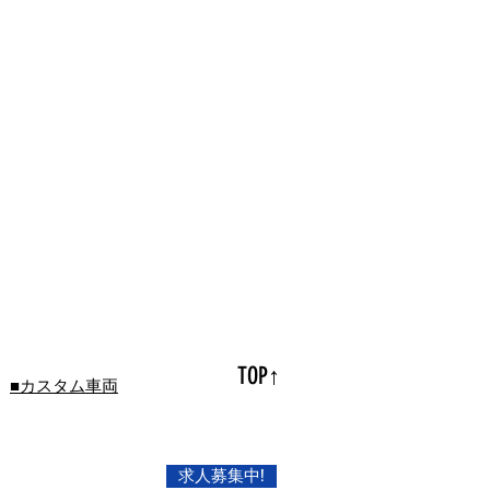
TOP↑
■カスタム車両
求人募集中!