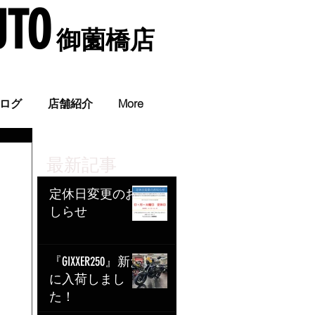
UTO
​ 御薗橋店
。
ログ
店舗紹介
More
最新記事
定休日変更のお
しらせ
『GIXXER250』新た
に入荷しまし
た！