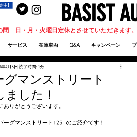
BASIST A
集中!
当面の間 日・月・火曜日定休とさせていただきます
サービス
在庫車両
Q&A
キャンペーン
ブ
23年4月6日
読了時間: 1分
ーグマンストリート
荷しました！
にありがとうございます。
ーグマンストリート125   のご紹介です！