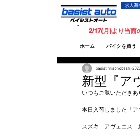
求人募
2/17(月)より
ホーム
バイクを買う
basist.misonobashi
20
新型『ア
いつもご覧いただきあ
本日入荷しました「ア
スズキ　アヴェニス　