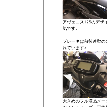
アヴェニス125のデ
気です。
ブレーキは前後連動の
れています♪
大きめのフル液晶メー