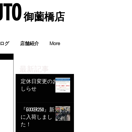
UTO
​ 御薗橋店
。
ログ
店舗紹介
More
最新記事
定休日変更のお
しらせ
『GIXXER250』新た
に入荷しまし
た！