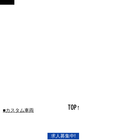
TOP↑
■カスタム車両
求人募集中!