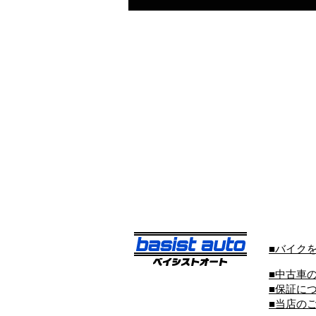
■バイク
■中古車
■保証に
■当店の