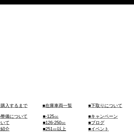
を購入するまで
■在庫車両一覧
■下取りについて
の整備について
■-125㏄
■キャンペーン
ついて
■126-250㏄
■ブログ
ご紹介
■251㏄以上
■イベント