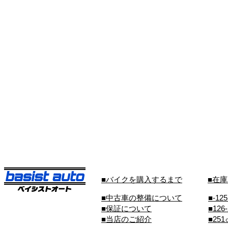
■バイクを購入するまで
■在
■中古車の整備について
■-12
■保証について
■126
■当店のご紹介
■25