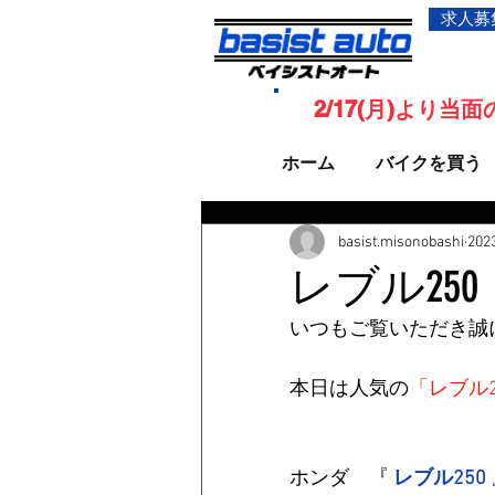
求人募
2/17(月)より
ホーム
バイクを買う
basist.misonobashi
20
レブル25
いつもご覧いただき誠
本日は人気の
「レブル2
ホンダ　『 
レブル250