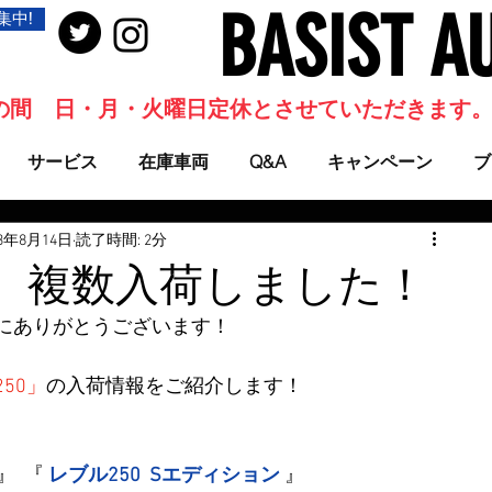
BASIST A
集中!
当面の間 日・月・火曜日定休とさせていただきます
サービス
在庫車両
Q&A
キャンペーン
ブ
23年8月14日
読了時間: 2分
0 複数入荷しました！
にありがとうございます！
50」
の入荷情報をご紹介します！
 』  『 
レブル250  Sエディション
 』