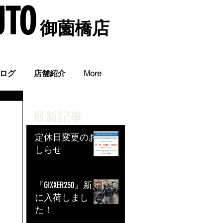
UTO
​ 御薗橋店
。
ログ
店舗紹介
More
最新記事
定休日変更のお
しらせ
『GIXXER250』新た
に入荷しまし
た！