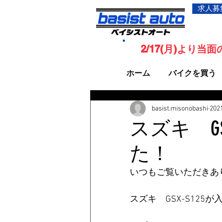
求人募
2/17(月)より
ホーム
バイクを買う
basist.misonobashi
20
スズキ GS
た！
いつもご覧いただきあ
スズキ　GSX-S12