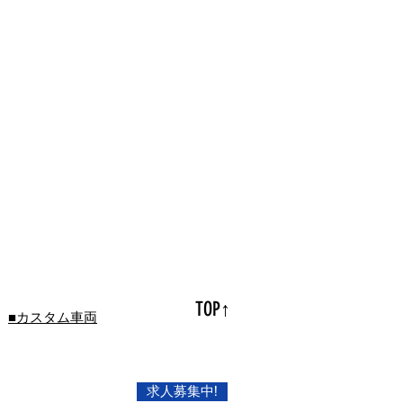
TOP↑
■カスタム車両
求人募集中!