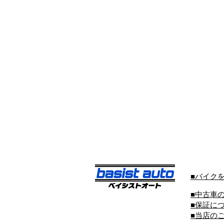
■バイク
■中古車
■保証に
■当店の