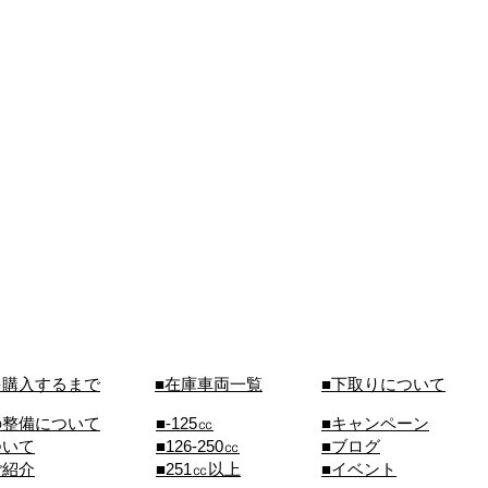
を購入するまで
■在庫車両一覧
■下取りについて
の整備について
■-125㏄
■キャンペーン
ついて
■126-250㏄
■ブログ
ご紹介
■251㏄以上
■イベント