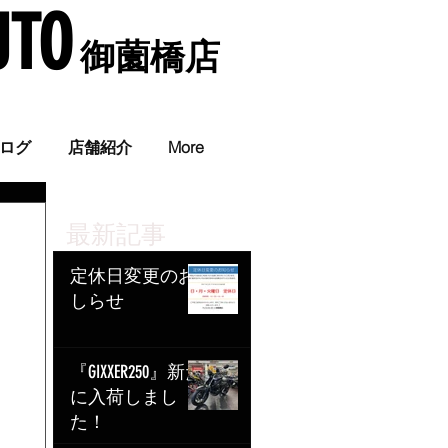
UTO
​ 御薗橋店
。
ログ
店舗紹介
More
最新記事
定休日変更のお
しらせ
『GIXXER250』新た
に入荷しまし
た！