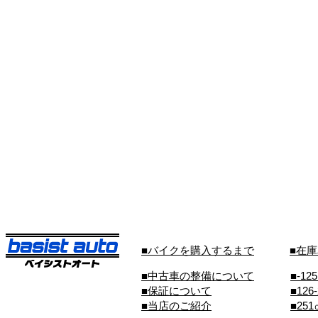
■バイクを購入するまで
■在
■中古車の整備について
■-12
■保証について
■126
■当店のご紹介
■25