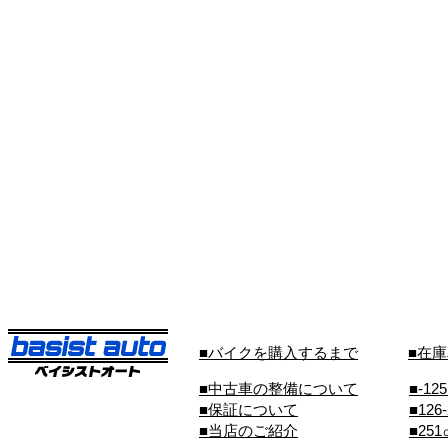
■バイクを購入するまで
■在
■中古車の整備について
■-12
■保証について
■126
■当店のご紹介
■25