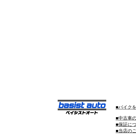
■バイク
■中古車
■保証に
■当店の