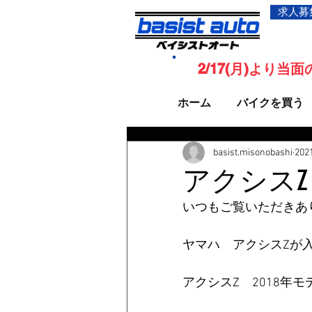
求人募
2/17(月)より
ホーム
バイクを買う
basist.misonobashi
20
アクシス
いつもご覧いただきあ
ヤマハ　アクシスZが
アクシスZ　2018年モ