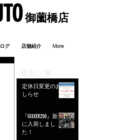
UTO
​ 御薗橋店
。
ログ
店舗紹介
More
最新記事
定休日変更のお
しらせ
『GIXXER250』新た
に入荷しまし
た！