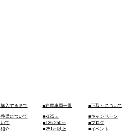
を購入するまで
■在庫車両一覧
■下取りについて
の整備について
■-125㏄
■キャンペーン
ついて
■126-250㏄
■ブログ
ご紹介
■251㏄以上
■イベント