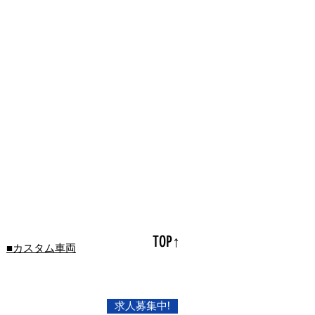
TOP↑
■カスタム車両
求人募集中!