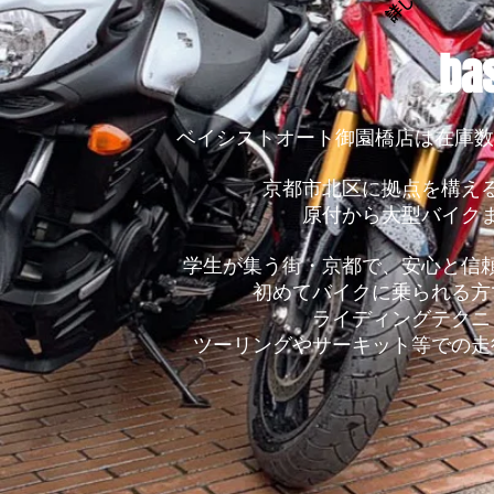
bas
ベイシストオート御園橋店は在庫数
京都市北区に拠点を構え
原付から大型バイク
学生が集う街・京都で、安心と信
初めてバイクに乗られる方
ライディングテクニ
ツーリングやサーキット等での走