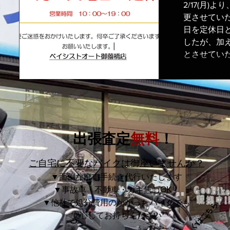
2/17(月
更させてい
日を定休日
したが、加
とさせていた
出張査定
無料
！
ご自宅に不要なバイクは御座いませんか？
▼面倒な廃車手続き代行いたします
▼事故車・不動車・カギ無しOK！
​▼他社で処分費用のかかったバイクでも
詳しくはこちら
安心してお持ちください