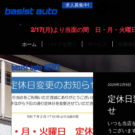
求人募集中!
2/17(月)より当面の間 日・月・火
ホーム
バイクを買う
サービス
在庫車
basist auto NEWS
2025年2月9日
定休日
せ
いつも当店
うございます