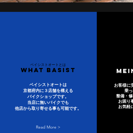
ベイシストオートとは
WHAT basist
​ME
ベイシストオートは
お客様に
京都府内に３店舗を構える
乗っ
整備・修
バイクショップです。
お困り
当店に無いバイクでも
お気軽
他店から取り寄せる事も
可能です。
Read More >