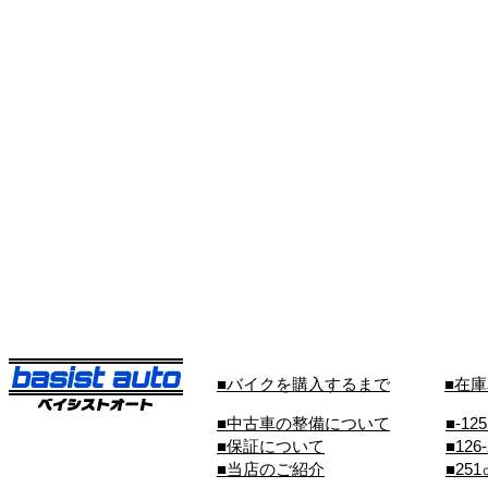
■バイクを購入するまで
■在
■中古車の整備について
■-12
■保証について
■126
■当店のご紹介
■25