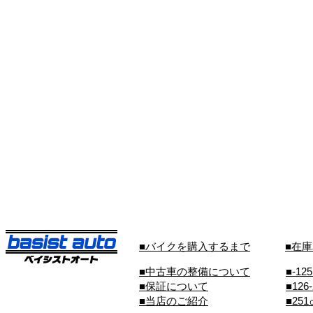
■バイクを購入するまで
■在
■中古車の整備について
■-12
■保証について
■126
■当店のご紹介
■25