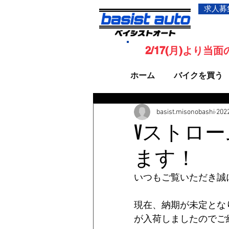
求人募
2/17(月)より
ホーム
バイクを買う
basist.misonobashi
20
Vストロー
ます！
いつもご覧いただき誠
現在、納期が未定とな
が入荷しましたのでご