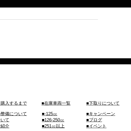
を購入するまで
■在庫車両一覧
■下取りについて
の整備について
■-125㏄
■キャンペーン
ついて
■126-250㏄
■ブログ
ご紹介
■251㏄以上
■イベント