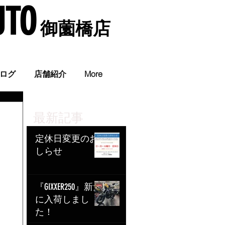
UTO
​ 御薗橋店
。
ログ
店舗紹介
More
最新記事
定休日変更のお
しらせ
『GIXXER250』新た
に入荷しまし
た！