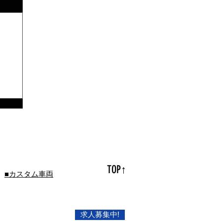
TOP↑
■カスタム車両
求人募集中!