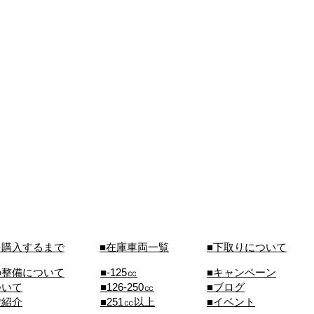
を購入するまで
■在庫車両一覧
■下取りについて
の整備について
■-125㏄
■キャンペーン
ついて
■126-250㏄
■ブログ
ご紹介
■251㏄以上
■イベント