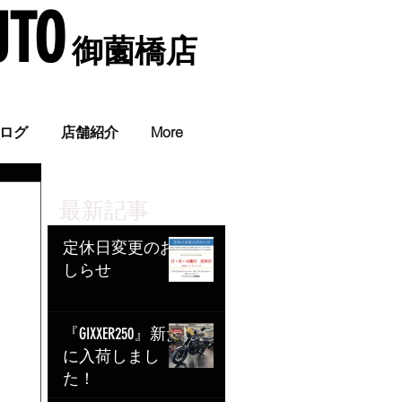
UTO
​ 御薗橋店
。
ログ
店舗紹介
More
最新記事
定休日変更のお
しらせ
『GIXXER250』新た
に入荷しまし
た！