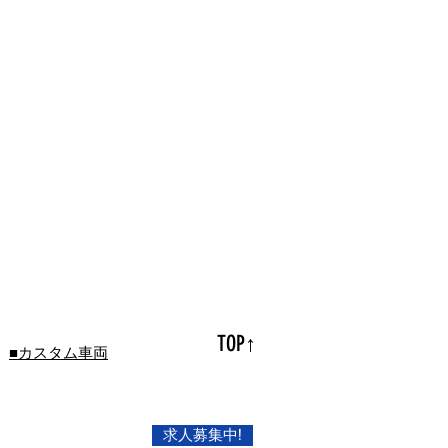
TOP↑
■カスタム車両
求人募集中!