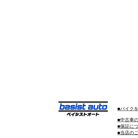
■バイク
■中古車
■保証に
■当店の