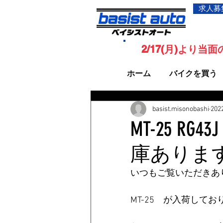
求人募
2/17(月)より
ホーム
バイクを買う
basist.misonobashi
20
MT-25 RG
庫ありま
いつもご覧いただきあ
MT-25　が入荷して