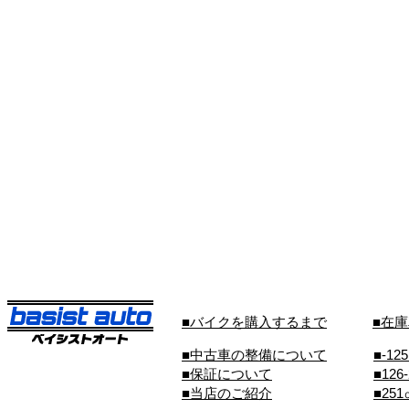
■バイクを購入するまで
■在
■中古車の整備について
■-12
■保証について
■126
■当店のご紹介
■25