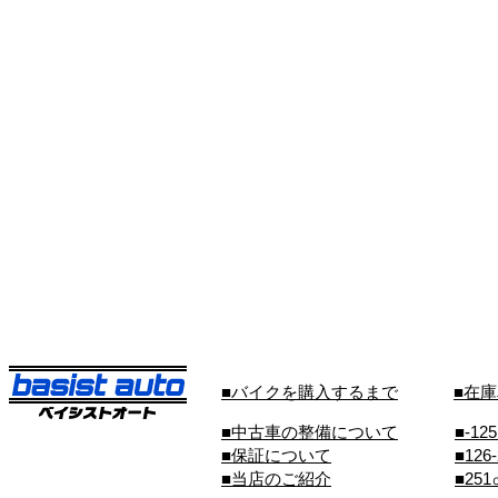
■バイクを購入するまで
■在
■中古車の整備について
■-12
■保証について
■126
■当店のご紹介
■25