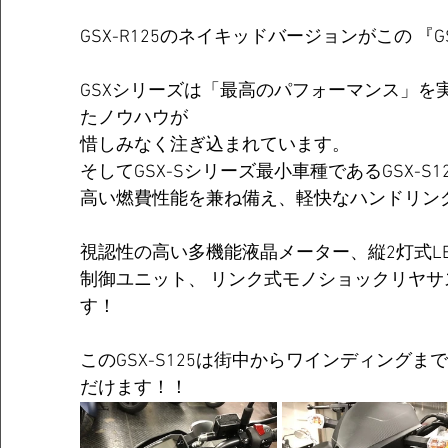
GSX-R125のネイキッドバージョンがこの 『GS
GSXシリーズは「最高のパフォーマンス」を
たノウハウが
惜しみなく注ぎ込まれています。 
そしてGSX-Sシリーズ最小車種であるGSX-S1
高い燃費性能を兼ね備え、軽快なハンドリン
視認性の高い多機能液晶メーター、縦2灯式LE
制御ユニット、 リンク式モノショックリヤ
す！ 
このGSX-S125は街中からワインディング
だけます！！