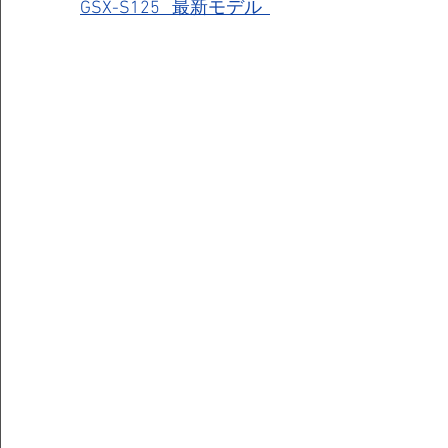
GSX-S125   最新モデル  