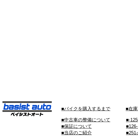
■バイクを購入するまで
■在
■中古車の整備について
■-12
■保証について
■126
■当店のご紹介
■25