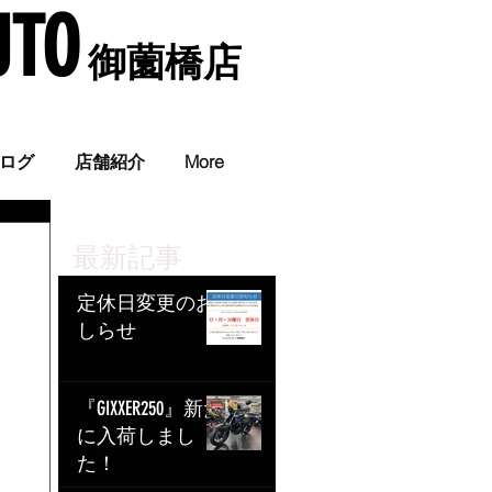
UTO
​ 御薗橋店
。
ログ
店舗紹介
More
最新記事
定休日変更のお
しらせ
『GIXXER250』新た
に入荷しまし
た！