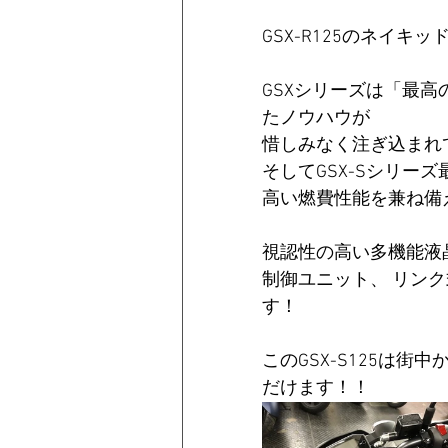
GSX-R125のネイキッ
GSXシリーズは「最
たノウハウが
惜しみなく注ぎ込まれ
そしてGSX-Sシリーズ
高い燃費性能を兼ね備
視認性の高い多機能液晶
制御ユニット、 リン
す！ 
このGSX-S125は
だけます！！