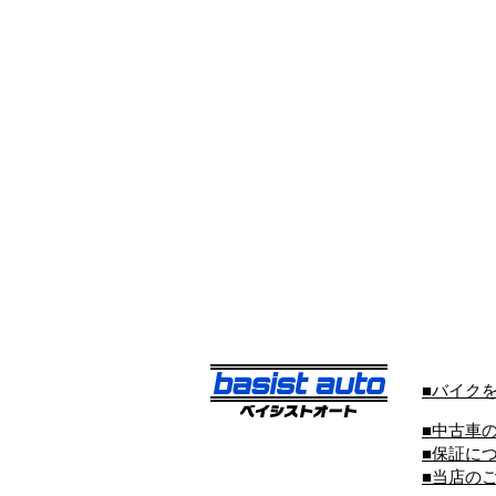
■バイク
■中古車
■保証に
■当店の