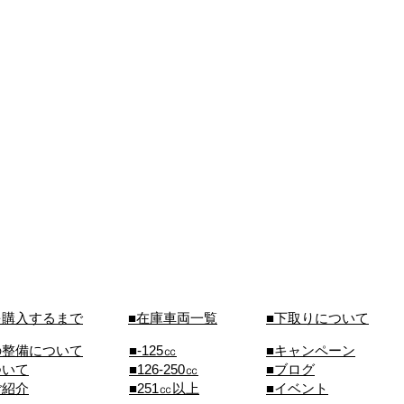
を購入するまで
■在庫車両一覧
■下取りについて
の整備について
■-125㏄
■キャンペーン
ついて
■126-250㏄
■ブログ
ご紹介
■251㏄以上
■イベント