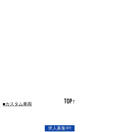
TOP↑
■カスタム車両
求人募集中!