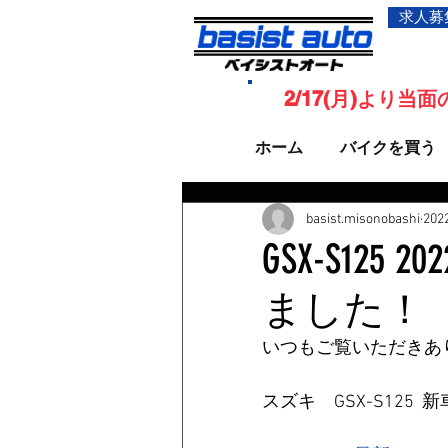
求人募
2/17(月)より
ホーム
バイクを買う
basist.misonobashi
20
GSX-S12
ました！
いつもご覧いただきあ
スズキ　GSX-S125