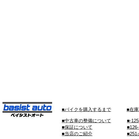
■バイクを購入するまで
■在
■中古車の整備について
■-12
■保証について
■126
■当店のご紹介
■25