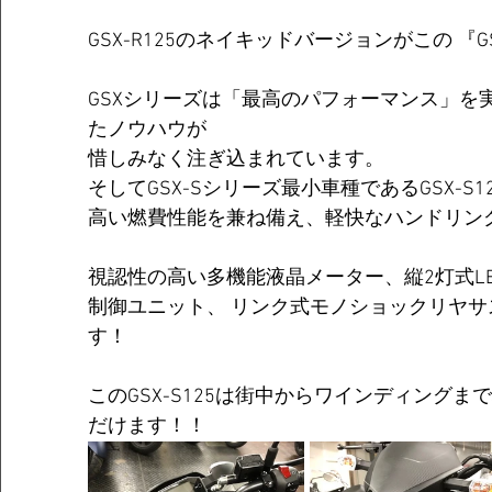
GSX-R125のネイキッドバージョンがこの 『GS
GSXシリーズは「最高のパフォーマンス」を
たノウハウが
惜しみなく注ぎ込まれています。 
そしてGSX-Sシリーズ最小車種であるGSX-S1
高い燃費性能を兼ね備え、軽快なハンドリン
視認性の高い多機能液晶メーター、縦2灯式LE
制御ユニット、 リンク式モノショックリヤ
す！ 
このGSX-S125は街中からワインディング
だけます！！