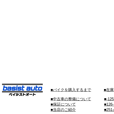
■バイクを購入するまで
■在
■中古車の整備について
■-12
■保証について
■126
■当店のご紹介
■25