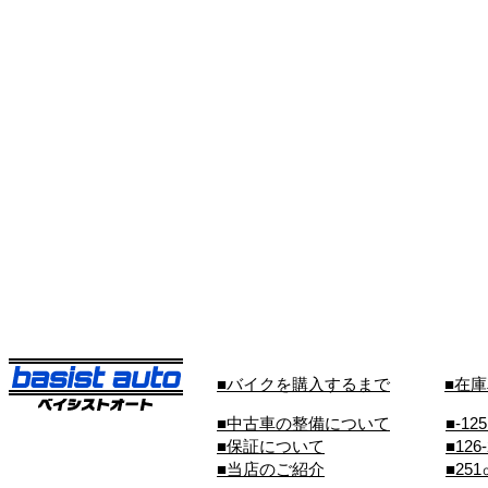
■バイクを購入するまで
■在
■中古車の整備について
■-12
■保証について
■126
■当店のご紹介
■25