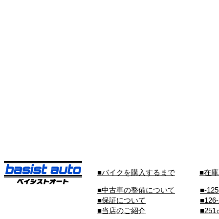
■バイクを購入するまで
■在
■中古車の整備について
■-12
■保証について
■126
■当店のご紹介
■25