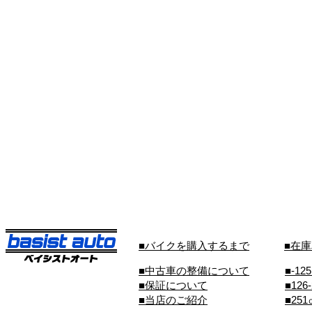
■バイクを購入するまで
■在
■中古車の整備について
■-12
■保証について
■126
■当店のご紹介
■25