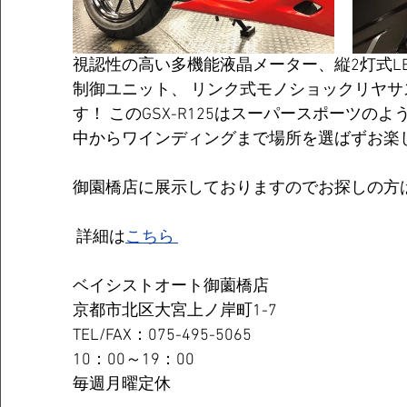
視認性の高い多機能液晶メーター、縦2灯式LE
制御ユニット、 リンク式モノショックリヤ
す！ このGSX-R125はスーパースポーツの
中からワインディングまで場所を選ばずお楽しみ
御園橋店に展示しておりますのでお探しの方は
 詳細は
こちら 
ベイシストオート御薗橋店   
京都市北区大宮上ノ岸町1-7  
TEL/FAX：075-495-5065  
10：00～19：00   
毎週月曜定休 