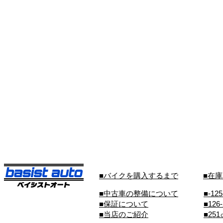
■バイクを購入するまで
■在
■中古車の整備について
■-12
■保証について
■126
■当店のご紹介
■25