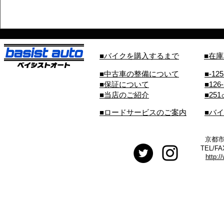
■バイクを購入するまで
■在
■中古車の整備について
■-12
■保証について
■126
■当店のご紹介
■25
■ロードサービスのご案内
■バ
京都市
TEL/FA
http:/