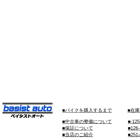
■バイクを購入するまで
■在
■中古車の整備について
■-12
■保証について
■126
■当店のご紹介
■25