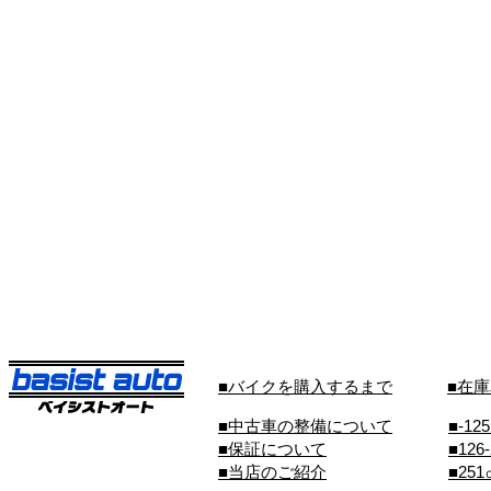
■バイクを購入するまで
■在
■中古車の整備について
■-12
■保証について
■126
■当店のご紹介
■25