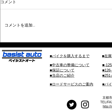
コメント
コメントを追加…
■バイクを購入するまで
■在
■中古車の整備について
■-12
■保証について
■126
■当店のご紹介
■25
■ロードサービスのご案内
■バ
京都市
TEL/FA
http:/