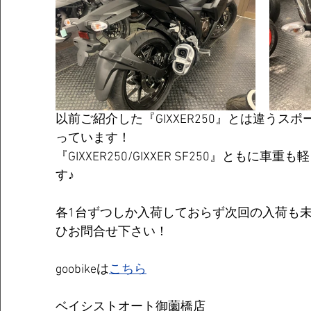
以前ご紹介した『GIXXER250』とは違うス
っています！
『GIXXER250/GIXXER SF250』とも
す♪
各1台ずつしか入荷しておらず次回の入荷も
ひお問合せ下さい！
goobikeは
こちら
ベイシストオート御薗橋店