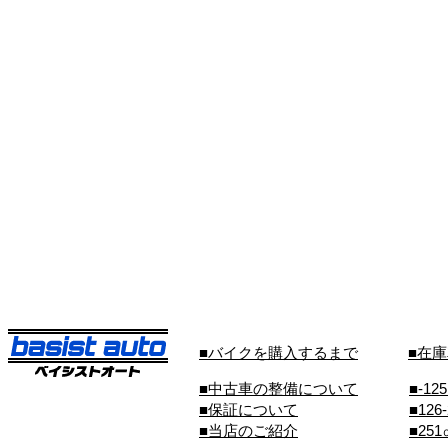
■バイクを購入するまで
■在
■中古車の整備について
■-12
■保証について
■126
■当店のご紹介
■25