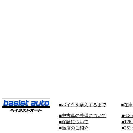
■バイクを購入するまで
■在
■中古車の整備について
■-12
■保証について
■126
■当店のご紹介
■25