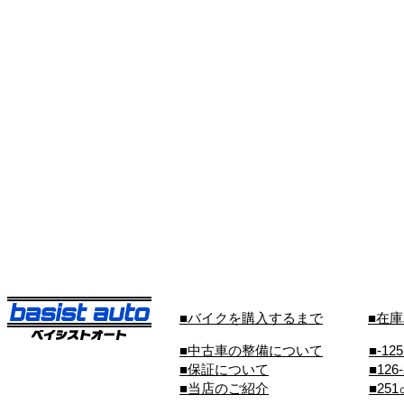
■バイクを購入するまで
■在
■中古車の整備について
■-12
■保証について
■126
■当店のご紹介
■25