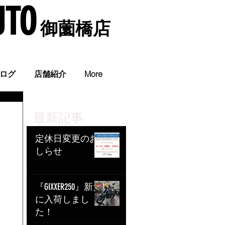
UTO
​ 御薗橋店
。
ログ
店舗紹介
More
最新記事
定休日変更のお
しらせ
『GIXXER250』新た
に入荷しまし
た！