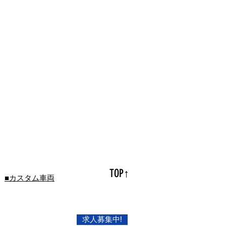
TOP↑
■カスタム車両
求人募集中!