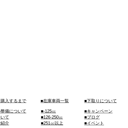
を購入するまで
■在庫車両一覧
■下取りについて
の整備について
■-125㏄
■キャンペーン
ついて
■126-250㏄
■ブログ
ご紹介
■251㏄以上
■イベント