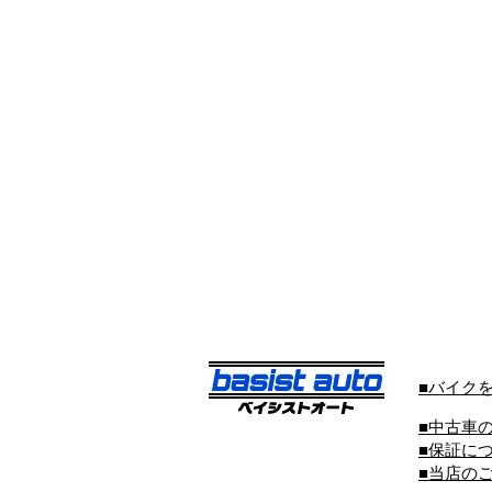
■バイク
■中古車
■保証に
■当店の