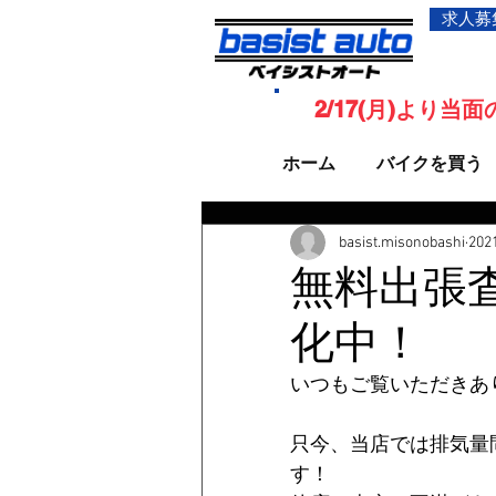
求人募
2/17(月)より
ホーム
バイクを買う
basist.misonobashi
20
無料出張
化中！
いつもご覧いただきあ
只今、当店では排気量
す！