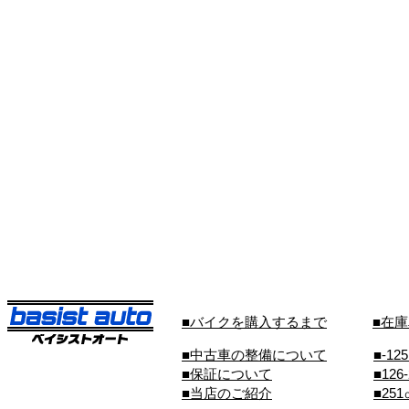
■バイクを購入するまで
■在
■中古車の整備について
■-12
■保証について
■126
■当店のご紹介
■25