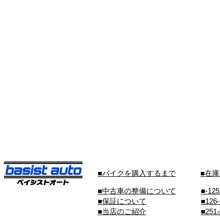
■バイクを購入するまで
■在
■中古車の整備について
■-12
■保証について
■126
■当店のご紹介
■25