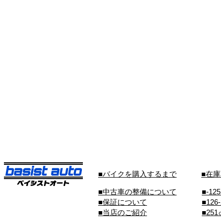
■バイクを購入するまで
■在
■中古車の整備について
■-12
■保証について
■126
■当店のご紹介
■25