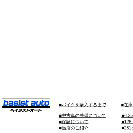
■バイクを購入するまで
■在
■中古車の整備について
■-12
■保証について
■126
■当店のご紹介
■25