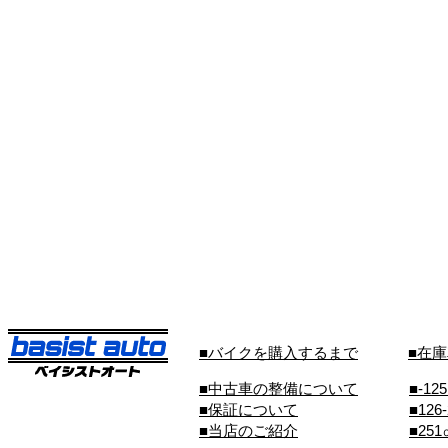
■バイクを購入するまで
■在
■中古車の整備について
■-12
■保証について
■126
■当店のご紹介
■25