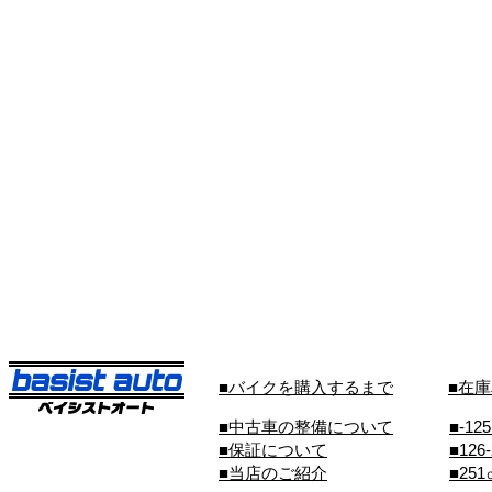
■バイクを購入するまで
■在
■中古車の整備について
■-12
■保証について
■126
■当店のご紹介
■25