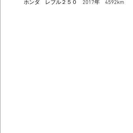
ホンダ　レブル２５０　2017年　4592km