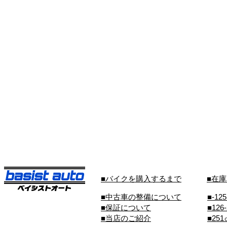
■バイクを購入するまで
■在
■中古車の整備について
■-12
■保証について
■126
■当店のご紹介
■25