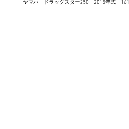
ヤマハ　ドラッグスター250　2015年式　161