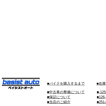
■バイクを購入するまで
■在
■中古車の整備について
■-12
■保証について
■126
■当店のご紹介
■25