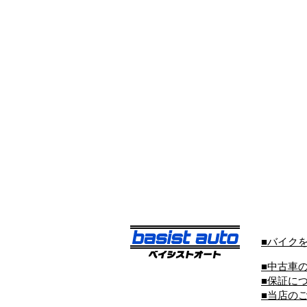
■バイク
■中古車
■保証に
■当店の