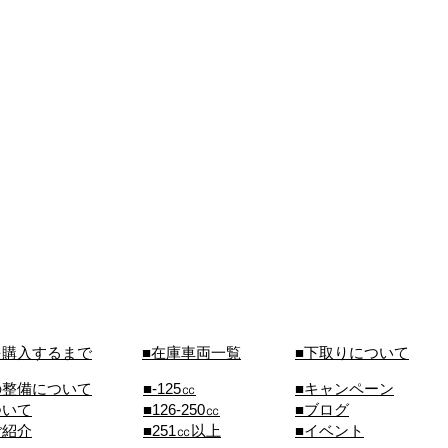
を購入するまで
■在庫車両一覧
■下取りについて
の整備について
■-125㏄
■キャンペーン
ついて
■126-250㏄
■ブログ
ご紹介
■251㏄以上
■イベント