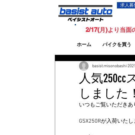
求人募
2/17(月)より
ホーム
バイクを買う
basist.misonobashi
20
人気250cc
しました
いつもご覧いただきあ
GSX250Rが入荷い