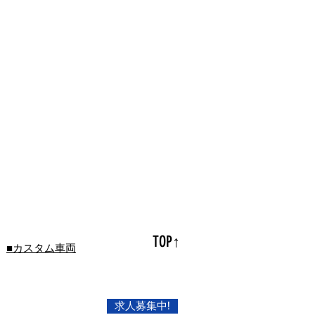
TOP↑
■カスタム車両
求人募集中!