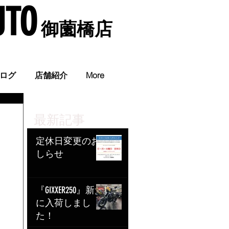
UTO
​ 御薗橋店
。
ログ
店舗紹介
More
最新記事
定休日変更のお
しらせ
『GIXXER250』新た
に入荷しまし
た！