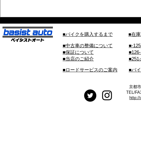
■バイクを購入するまで
■在
■中古車の整備について
■-12
■保証について
■126
■当店のご紹介
■25
■ロードサービスのご案内
■バ
京都市
TEL/FA
http:/