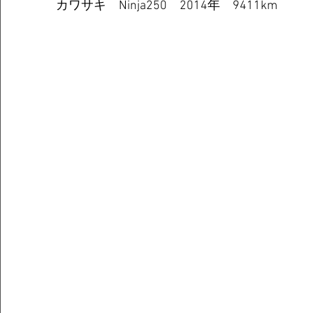
カワサキ　Ninja250　2014年　9411km