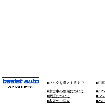
■バイクを購入するまで
■在
■中古車の整備について
■-12
■保証について
■126
■当店のご紹介
■25