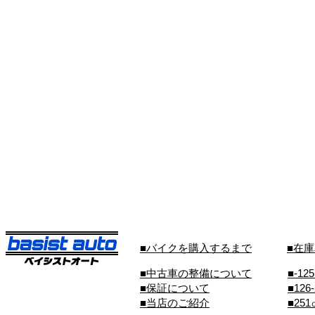
■バイクを購入するまで
■在
■中古車の整備について
■-12
■保証について
■126
■当店のご紹介
■25