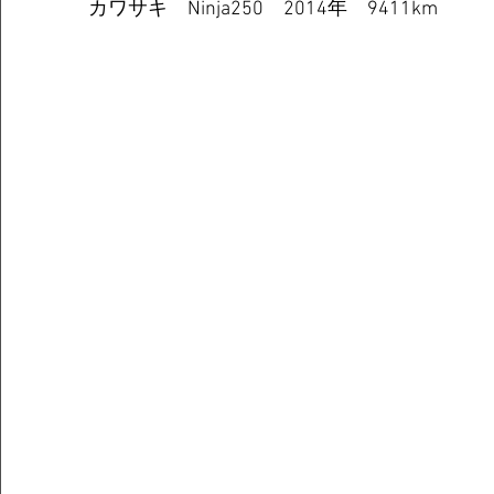
カワサキ　Ninja250　2014年　9411km