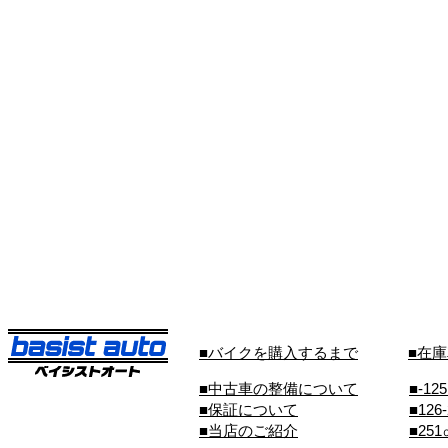
■バイクを購入するまで
■在
■中古車の整備について
■-12
■保証について
■126
■当店のご紹介
■25