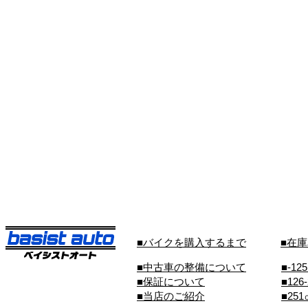
■バイクを購入するまで
■在
■中古車の整備について
■-12
■保証について
■126
■当店のご紹介
■25